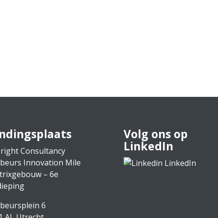
ndingsplaats
Volg ons op
LinkedIn
right Consultancy
rbeurs Innovation Mile
LinkedIn
trixgebouw – 6e
dieping
rbeursplein 6
1 AL Utrecht