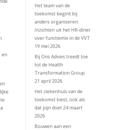
onde
Het team van de
k
toekomst begint bij
anders organiseren:
Inzichten uit het HR-diner
over functiemix in de VVT
n
19 mei 2026
- en
Bij Ons Advies treedt toe
tot de Health
Transformation Group
21 april 2026
 en
Het ziekenhuis van de
ijke
toekomst kiest, ook als
 te
dat pijn doet
24 maart
ke
2026
Bouwen aan een