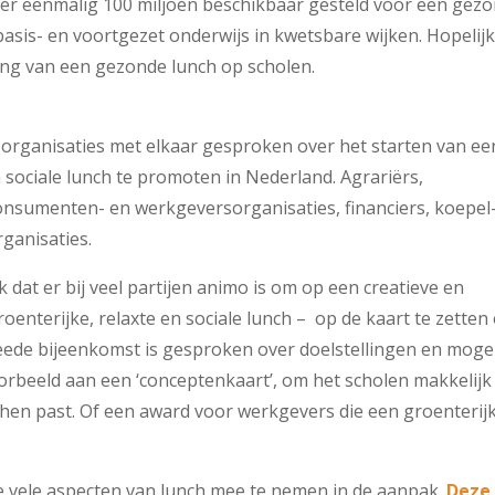
is er eenmalig 100 miljoen beschikbaar gesteld voor een gez
 basis- en voortgezet onderwijs in kwetsbare wijken. Hopelij
ing van een gezonde lunch op scholen.
organisaties met elkaar gesproken over het starten van ee
 sociale lunch te promoten in Nederland. Agrariërs,
onsumenten- en werkgeversorganisaties, financiers, koepel
ganisaties.
 dat er bij veel partijen animo is om op een creatieve en
enterijke, relaxte en sociale lunch – op de kaart te zetten
eede bijeenkomst is gesproken over doelstellingen en mogel
oorbeeld aan een ‘conceptenkaart’, om het scholen makkelijk
 hen past. Of een award voor werkgevers die een groenterij
e vele aspecten van lunch mee te nemen in de aanpak.
Deze