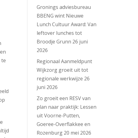
Gronings adviesbureau
BBENG wint Nieuwe
Lunch Cultuur Award: Van
leftover lunches tot
Broodje Grunn
26 juni
n
2026
ten
 te
Regionaal Aanmeldpunt
Wijkzorg groeit uit tot
regionale werkwijze
26
juni 2026
eeld
Zo groeit een RESV van
op
plan naar praktijk: Lessen
uit Voorne-Putten,
de
Goeree-Overflakkee en
tijd
Rozenburg
20 mei 2026