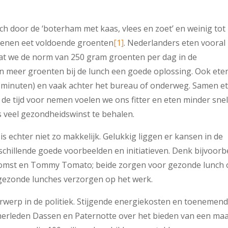
h door de ‘boterham met kaas, vlees en zoet’ en weinig tot
senen eet voldoende groenten
[1]
. Nederlanders eten vooral
dat we de norm van 250 gram groenten per dag in de
van meer groenten bij de lunch een goede oplossing. Ook ete
21 minuten) en vaak achter het bureau of onderweg. Samen e
 de tijd voor nemen voelen we ons fitter en eten minder snel
s veel gezondheidswinst te behalen.
 echter niet zo makkelijk. Gelukkig liggen er kansen in de
schillende goede voorbeelden en initiatieven. Denk bijvoorb
komst en Tommy Tomato; beide zorgen voor gezonde lunch 
e gezonde lunches verzorgen op het werk.
rwerp in de politiek. Stijgende energiekosten en toenemen
amerleden Dassen en Paternotte over het bieden van een maal