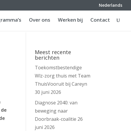
Nederlands
gramma’s
Over ons
Werken bij
Contact
Meest recente
berichten
Toekomstbestendige
Wlz-zorg thuis met Team
ThuisVooruit bij Careyn
30 juni 2026
n
Diagnose 2040: van
 de
beweging naar
nde
Doorbraak-coalitie
26
juni 2026