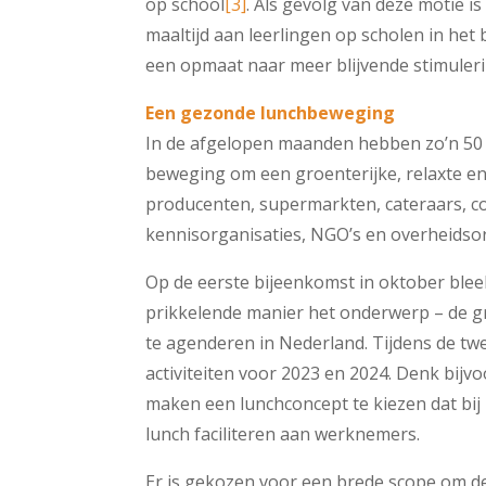
op school
[3]
. Als gevolg van deze motie 
maaltijd aan leerlingen op scholen in het
een opmaat naar meer blijvende stimuler
Een gezonde lunchbeweging
In de afgelopen maanden hebben zo’n 50 
beweging om een groenterijke, relaxte en
producenten, supermarkten, cateraars, c
kennisorganisaties, NGO’s en overheidsor
Op de eerste bijeenkomst in oktober bleek
prikkelende manier het onderwerp – de gro
te agenderen in Nederland. Tijdens de tw
activiteiten voor 2023 en 2024. Denk bijv
maken een lunchconcept te kiezen dat bij
lunch faciliteren aan werknemers.
Er is gekozen voor een brede scope om d