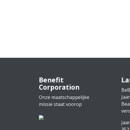
Benefit
La
Corporation
BeB
Jaa
Onze maatschappelijke
Bea
missie staat voorop
ver
Jaa
352