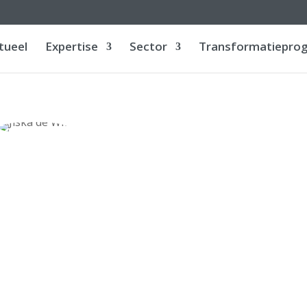
tueel
Expertise
Sector
Transformatiepro
Over mij
 WIT
 88 879 27
ebright.eu