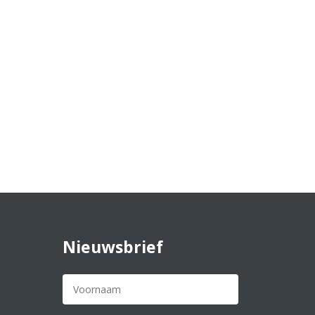
om de eerstelijnszorg sterker en doelmatiger te
erstelijnszorg. Maar...
Nieuwsbrief