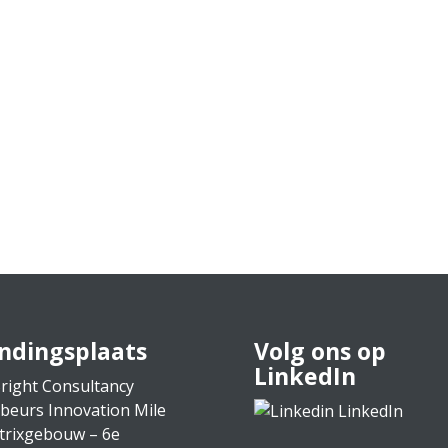
eerstelijnssamenwerkingsverbanden (RESV’s) ingericht 
één herkenbaar aanspreekpunt voor samenwerking in de e
ndingsplaats
Volg ons op
LinkedIn
right Consultancy
rbeurs Innovation Mile
LinkedIn
trixgebouw – 6e