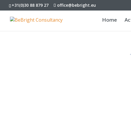
+31(0)30 88 879 27
office@bebright.eu
Home
Ac
JISKA DE
+31(0)30
jiska.dewit@b