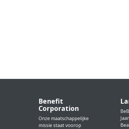
Sinds 2025 worden in heel Nederland regionale 
organiseren. Daarmee ontstaat in iedere regio 
« Vorige Pagina
Benefit
La
Corporation
BeB
Jaa
Onze maatschappelijke
Bea
missie staat voorop